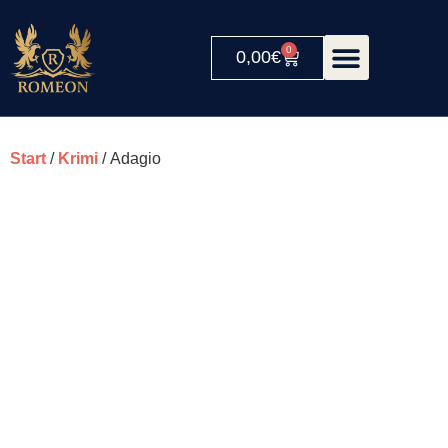
0
0,00
€
Start
/
Krimi
/ Adagio