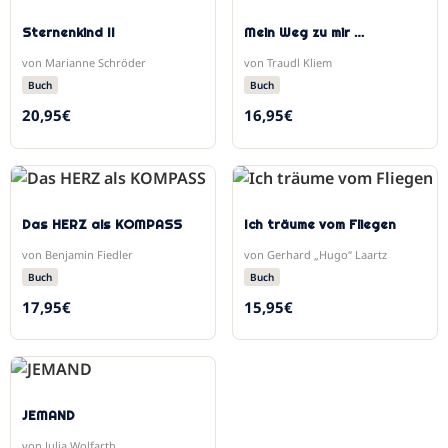
Sternenkind II
Mein Weg zu mir …
von Marianne Schröder
von Traudl Kliem
Buch
Buch
20,95
€
16,95
€
Das HERZ als KOMPASS
Ich träume vom Fliegen
von Benjamin Fiedler
von Gerhard „Hugo“ Laartz
Buch
Buch
17,95
€
15,95
€
JEMAND
von Julia Wolfarth