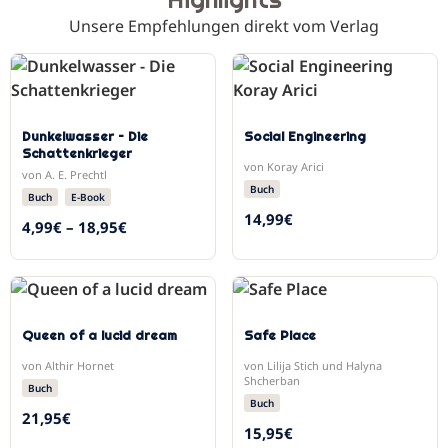
Unsere Empfehlungen direkt vom Verlag
Dunkelwasser – Die
Social Engineering
Schattenkrieger
von Koray Arici
von A. E. Prechtl
Buch
Buch
E-Book
14,99
€
4,99
€
–
18,95
€
Queen of a lucid dream
Safe Place
von Althir Hornet
von Lilija Stich und Halyna
Shcherban
Buch
Buch
21,95
€
15,95
€