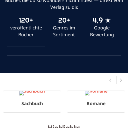
Bücher, die du so woanders nicht findest — direkt vom
Verlag zu dir.
120+
20+
4,9 ★
veröffentlichte
Genres im
Google
Bücher
Sortiment
Bewertung
Sachbuch
Romane
Highlights