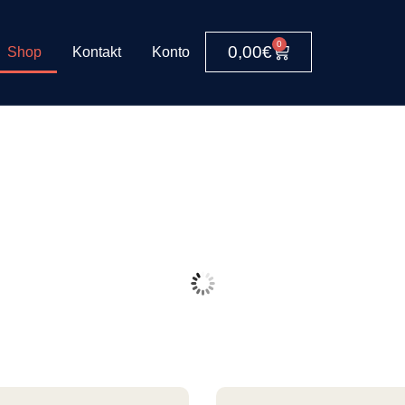
0
0,00
€
Shop
Kontakt
Konto
um &
Sport
Sachbuch
Ro
sität