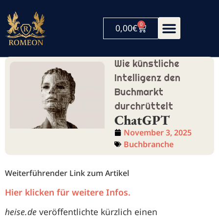
0
0,00
€
Wie künstliche
Intelligenz den
Buchmarkt
durchrüttelt
ChatGPT
November 3, 2025
Buchbranche
Weiterführender Link zum Artikel
Hier klicken für weitere Infos.
heise.de
veröffentlichte kürzlich einen