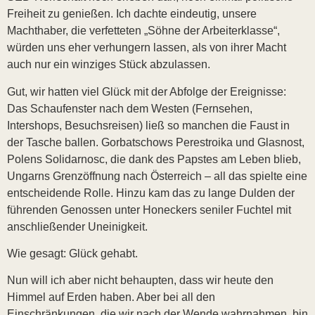
Freiheit zu genießen. Ich dachte eindeutig, unsere
Machthaber, die verfetteten „Söhne der Arbeiterklasse“,
würden uns eher verhungern lassen, als von ihrer Macht
auch nur ein winziges Stück abzulassen.
Gut, wir hatten viel Glück mit der Abfolge der Ereignisse:
Das Schaufenster nach dem Westen (Fernsehen,
Intershops, Besuchsreisen) ließ so manchen die Faust in
der Tasche ballen. Gorbatschows Perestroika und Glasnost,
Polens Solidarnosc, die dank des Papstes am Leben blieb,
Ungarns Grenzöffnung nach Österreich – all das spielte eine
entscheidende Rolle. Hinzu kam das zu lange Dulden der
führenden Genossen unter Honeckers seniler Fuchtel mit
anschließender Uneinigkeit.
Wie gesagt: Glück gehabt.
Nun will ich aber nicht behaupten, dass wir heute den
Himmel auf Erden haben. Aber bei all den
Einschränkungen, die wir nach der Wende wahrnahmen, bin