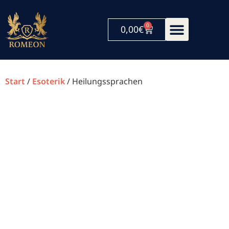
0
0,00
€
Start
/
Esoterik
/ Heilungssprachen