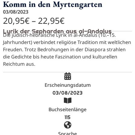
Komm in den Myrtengarten
03/08/2023
20,95
€
–
22,95
€
Lyrik der Sepharden aus al-Andalus
Die jüdisch-hebräische Lyrik in al-Andalus (10.–15.
Jahrhundert) verbindet religiöse Tradition mit weltlichen
Freuden. Trotz Bedrohungen in der Diaspora strahlen
die Gedichte bis heute Faszination und kulturellen
Reichtum aus.
Erscheinungsdatum
03/08/2023
Buchseitenlänge
115
Sprache