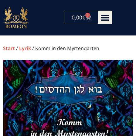
0
0,00
€
Start
/
Lyrik
/ Komm in den Myrtengarten