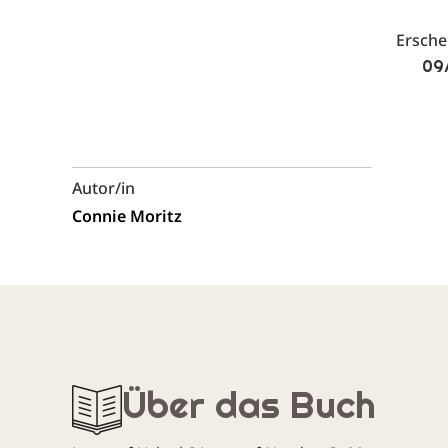
Ersch
09
Autor/in
Connie Moritz
Über das Buch