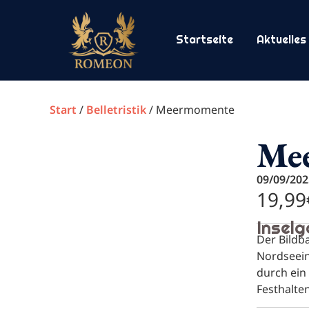
Startseite
Aktuelles
Start
/
Belletristik
/ Meermomente
Me
09/09/202
19,99
Inselg
Der Bildb
Nordseein
durch ein
Festhalte